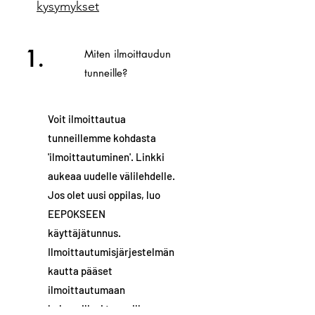
kysymykset
1.
Miten ilmoittaudun
tunneille?
Voit ilmoittautua
tunneillemme kohdasta
'ilmoittautuminen'. Linkki
aukeaa uudelle välilehdelle.
Jos olet uusi oppilas, luo
EEPOKSEEN
käyttäjätunnus.
Ilmoittautumisjärjestelmän
kautta pääset
ilmoittautumaan
haluamillesi tunneille.