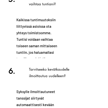
vaihtaa tuntiani?
Kaikissa tuntimuutoksiin
liittyvissä asioissa ota
yhteys toimistoomme.
Tuntisi voidaan vaihtaa
toiseen saman mittaiseen
tuntiin, jos haluamallasi
tunnilla on vielä tilaa.
6.
Tarvitseeko kevätkaudelle
ilmoittautua uudelleen?
Syksylle ilmoittautuneet
tanssijat siirtyvät
automaattisesti kevään