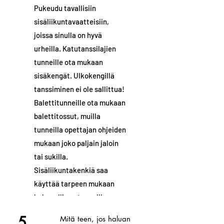
Pukeudu tavallisiin
sisäliikuntavaatteisiin,
joissa sinulla on hyvä
urheilla. Katutanssilajien
tunneille ota mukaan
sisäkengät. Ulkokengillä
tanssiminen ei ole sallittua!
Balettitunneille ota mukaan
balettitossut, muilla
tunneilla opettajan ohjeiden
mukaan joko paljain jaloin
tai sukilla.
Sisäliikuntakenkiä saa
käyttää tarpeen mukaan
haluamillaan tunneilla.
5.
Mitä teen, jos haluan