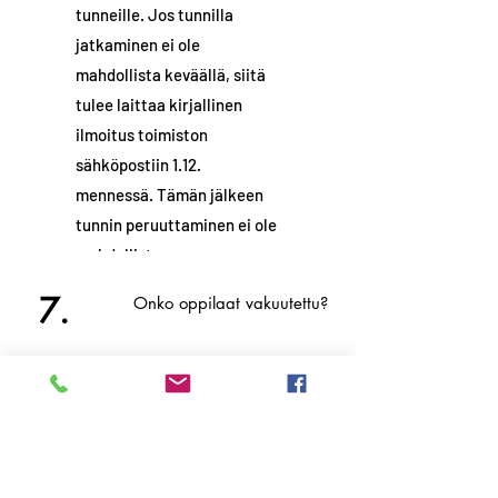
tunneille. Jos tunnilla
jatkaminen ei ole
mahdollista keväällä, siitä
tulee laittaa kirjallinen
ilmoitus toimiston
sähköpostiin 1.12.
mennessä. Tämän jälkeen
tunnin peruuttaminen ei ole
mahdollista.
7.
Onko oppilaat vakuutettu?
Oppilaita ei ole vakuutettu
Tanssikeskus Elementin
puolesta. Perheiden tulee
huolehtia, että vakuutukset