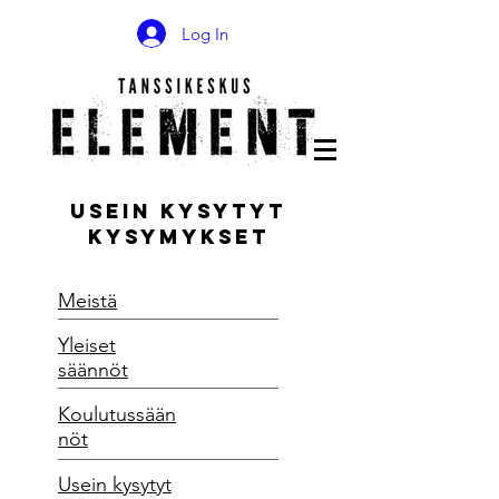
Log In
usein kysytyt
kysymykset
Meistä
Yleiset
säännöt
Koulutussään
nöt
Usein kysytyt