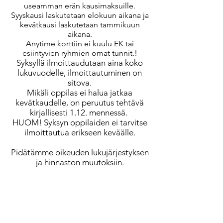
useamman erän kausimaksuille.
Syyskausi laskutetaan elokuun aikana ja
kevätkausi laskutetaan tammikuun
aikana.
Anytime korttiin ei kuulu EK tai
esiintyvien ryhmien omat tunnit.!​
Syksyllä ilmoittaudutaan aina koko
lukuvuodelle, ilmoittautuminen on
sitova.
Mikäli oppilas ei halua jatkaa
kevätkaudelle, on peruutus tehtävä
kirjallisesti 1.12. mennessä.
HUOM! Syksyn oppilaiden ei tarvitse
ilmoittautua erikseen keväälle.
Pidätämme oikeuden lukujärjestyksen
ja hinnaston muutoksiin.
Jokaisesta perheenjäsenestä -10€
kausimaksusta.