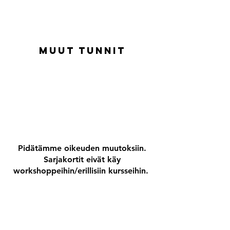
Muut tunnit
Pidätämme oikeuden muutoksiin.
Sarjakortit eivät käy
workshoppeihin/erillisiin kursseihin.